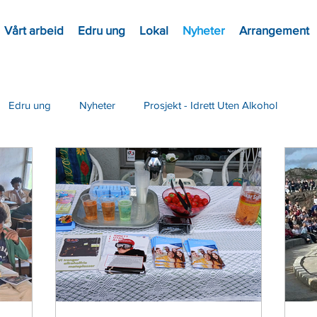
Vårt arbeid
Edru ung
Lokal
Nyheter
Arrangement
Edru ung
Nyheter
Prosjekt - Idrett Uten Alkohol