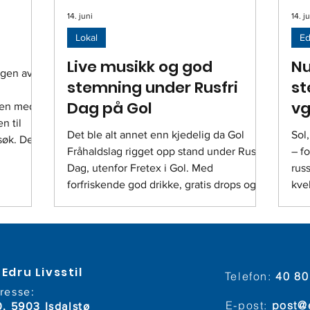
14. juni
14. j
Lokal
Ed
Live musikk og god
Nu
ngen av
stemning under Rusfri
st
Dag på Gol
vg
men med
n til
Det ble alt annet enn kjedelig da Gol
Sol,
søk. De
Fråhaldslag rigget opp stand under Rusfri
– f
for all
Dag, utenfor Fretex i Gol. Med
rus
et
forfriskende god drikke, gratis drops og
kve
live musikk fra Frelsesarmeen, sørget
Zim
brønn med
gjengen for topp stemning midt i Gol
fyl
sanitært
sentrum. Mellom klokken 10-15 stod tre
Det 
engasjerte styremedlemmer klare for å
seg
er vårt
slå av en prat med forbipasserende, for å
er 
Edru Livsstil
Telefon:
40 80
vise at det ikke trengs alkohol for å lage
arr
resse:
god stemning. Det ble gode samtaler, og
abs
E-post:
post@
0, 5903 Isdalstø