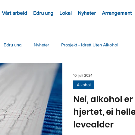
Vårt arbeid
Edru ung
Lokal
Nyheter
Arrangement
Edru ung
Nyheter
Prosjekt - Idrett Uten Alkohol
10. juli 2024
Alkohol
Nei, alkohol er
hjertet, ei hell
levealder