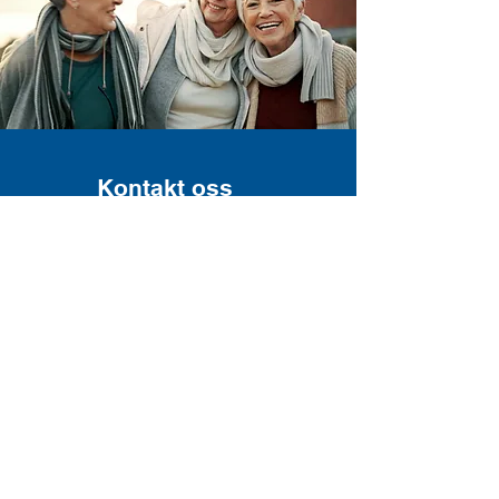
Kontakt oss
DNT – Edru Livsstil
Postadresse:
Pb. 140, 5903 Isdalstø
Org.nr:
944 438 599
Telefon:
40 80 10 30