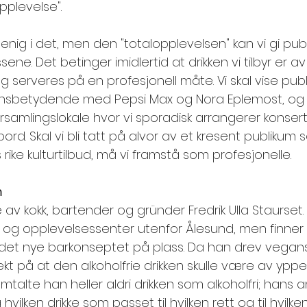
pplevelse". 
t enig i det, men den "totalopplevelsen" kan vi gi pub
sene. Det betinger imidlertid at drikken vi tilbyr er av 
 serveres på en profesjonell måte. Vi skal vise publ
r ensbetydende med Pepsi Max og Nora Eplemost, og at
orsamlingslokale hvor vi sporadisk arrangerer konser
bord. Skal vi bli tatt på alvor av et kresent publikum
rike kulturtilbud, må vi framstå som profesjonelle. 
m
 av kokk, bartender og gründer Fredrik Ulla Staurset. T
r og opplevelsessenter utenfor Ålesund, men finner lik
å det nye barkonseptet på plass. Da han drev vegans
kt på at den alkoholfrie drikken skulle være av yppers
talte han heller aldri drikken som alkoholfri; hans a
hvilken drikke som passet til hvilken rett og til hvilk