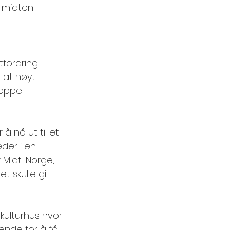
i midten 
tfordring. 
 at høyt 
toppe 
å nå ut til et 
der i en 
r Midt-Norge, 
t skulle gi 
 kulturhus hvor 
kende for å få 