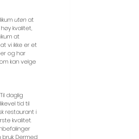
likum 
uten 
at 
høy kvalitet, 
ikum at 
 vi ikke er et 
ter og har 
 som kan velge 
il daglig 
evel tid til 
k restaurant i 
te kvalitet. 
nbefalinger 
en bruk. Dermed 