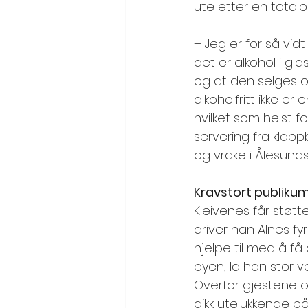
ute etter en totalo
– Jeg er for så vid
det er alkohol i glas
og at den selges og
alkoholfritt ikke e
hvilket som helst f
servering fra klapp
og vrake i Ålesunds 
Kravstort publiku
Kleivenes får støtte
driver han Alnes fy
hjelpe til med å f
byen, la han stor ve
Overfor gjestene om
gikk utelukkende på 