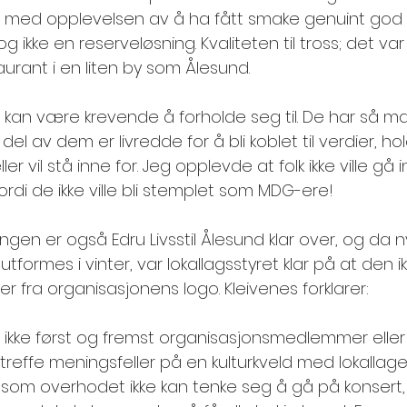
n med opplevelsen av å ha fått smake genuint god
 ikke en reserveløsning. Kvaliteten til tross; det var
urant i en liten by som Ålesund. 
t kan være krevende å forholde seg til. De har så m
el av dem er livredde for å bli koblet til verdier, hol
er vil stå inne for. Jeg opplevde at folk ikke ville gå 
rdi de ikke ville bli stemplet som MDG-ere! 
ngen er også Edru Livsstil Ålesund klar over, og da n
tformes i vinter, var lokallagsstyret klar på at den ik
 fra organisasjonens logo. Kleivenes forklarer: 
 ikke først og fremst organisasjonsmedlemmer eller
treffe meningsfeller på en kulturkveld med lokallaget.
 som overhodet ikke kan tenke seg å gå på konsert, 