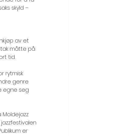
aks skyld – 
nkjøp av et 
ltak måtte på 
t tid. 
r rytmisk 
andre genre 
e egne seg 
a Moldejazz 
jazzfestivalen 
Publikum er 