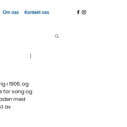
Om oss
Kontakt oss
 i 1906, og 
e for sang og 
asaden med 
st av 