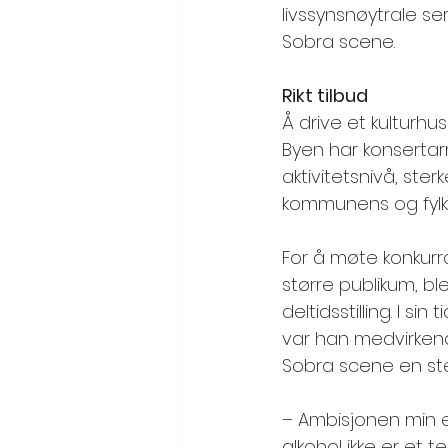
livssynsnøytrale se
Sobra scene. 
Rikt tilbud
Å drive et kulturhus
Byen har konsertar
aktivitetsnivå, ste
kommunens og fylket
For å møte konkurra
større publikum, bl
deltidsstilling. I s
var han medvirkende
Sobra scene en ster
– Ambisjonen min er
alkohol ikke er et 