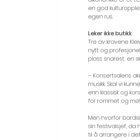
en god kulturoppleve
egen rus.  
Leker ikke butikk
Tre av kravene Klei
nytt og profesjone
plass snarest; en s
– Konsertsalens akus
musikk. Skal vi kunn
enn klassisk og k
for rommet og møt
Men hvorfor bardisk
sin festivalsjef, d
til å arrangere i de