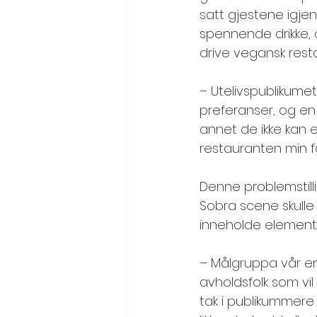
satt gjestene igje
spennende drikke, og
drive vegansk resta
– Utelivspublikume
preferanser, og en d
annet de ikke kan ell
restauranten min fo
Denne problemstilli
Sobra scene skulle u
inneholde elementer
– Målgruppa vår er
avholdsfolk som vil 
tak i publikummere