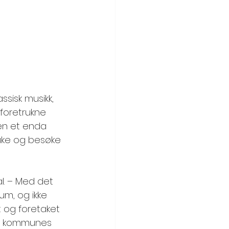
ssisk musikk, 
foretrukne 
yen et enda 
bruke og besøke 
l. – Med det 
um, og ikke 
 og foretaket 
nd kommunes 