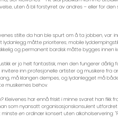
lse, uten å bli forstyrret av andres – eller for den s
venes stilte da han ble spurt om å ta jobben, var: in
lt lydanlegg måtte prioriteres; mobile lyddempingsti
kikkelig og permanent bardisk måtte bygges innen kor
tikk er jo helt fantastisk, men den fungerer dårlig fo
e invitere inn profesjonelle artister og musikere fra 
orsang, må klangen dempes, og lydanlegget må båd
e musikernes behov.  
? Kleivenes har ennå friskt i minne svaret han fikk fr
a han som nyansatt organisasjonskonsulent utfordret 
t minste 
en 
ordinær konsert uten alkoholservering: "