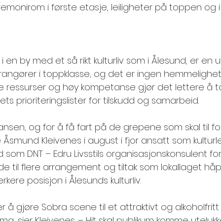
remonirom i første etasje, leiligheter på toppen og 
 i en by med et så rikt kulturliv som i Ålesund, er en u
rangører i toppklasse, og det er ingen hemmelighet
rke ressurser og høy kompetanse gjør det lettere å 
s prioriteringslister for tilskudd og samarbeid. 
nsen, og for å få fart på de grepene som skal til for 
e Åsmund Kleivenes i august i fjor ansatt som kulturle
in tid som DNT – Edru Livsstils organisasjonskonsulent fo
 til flere arrangement og tiltak som lokallaget håpe
kere posisjon i Ålesunds kulturliv. 
 å gjøre Sobra scene til et attraktivt og alkoholfritt
tema, sier Kleivenes. – Hit skal publikum komme uteluk