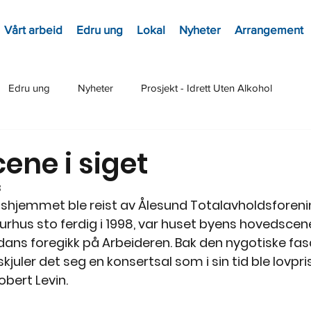
Vårt arbeid
Edru ung
Lokal
Nyheter
Arrangement
Edru ung
Nyheter
Prosjekt - Idrett Uten Alkohol
ene i siget
3
shjemmet ble reist av Ålesund Totalavholdsforening
turhus sto ferdig i 1998, var huset byens hovedscen
dans foregikk på Arbeideren. Bak den nygotiske f
skjuler det seg en konsertsal som i sin tid ble lovpri
bert Levin. 