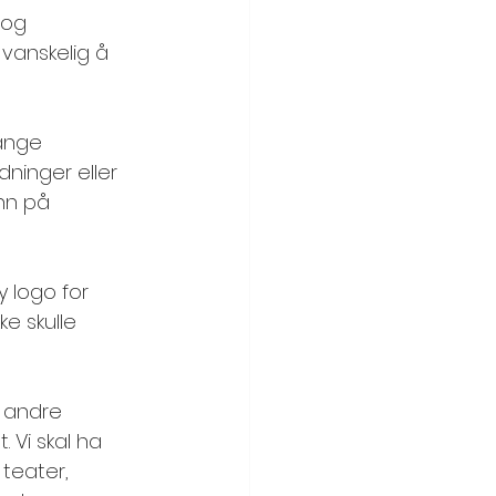
 og 
 vanskelig å 
ange 
dninger eller 
inn på 
y logo for 
ke skulle 
 andre 
 Vi skal ha 
teater, 