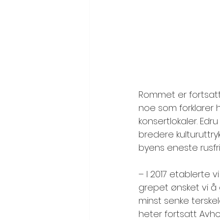
Rommet er fortsatt 
noe som forklarer 
konsertlokaler. Edru
bredere kulturuttryk
byens eneste rusfrie
– I 2017 etablerte 
grepet ønsket vi å 
minst senke terske
heter fortsatt Av