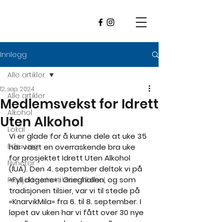
Innlegg
Alle artikler
12. sep. 2024
Alle artikler
Medlemsvekst for Idrett
Alkohol
Uten Alkohol
Lokal
Vi er glade for å kunne dele at uke 35 
Edru ung
har vært en overraskende bra uke 
for prosjektet Idrett Uten Alkohol 
Nyheter
(IUA). Den 4. september deltok vi på 
«Fyll dagene» i Grieghallen, og som 
Prosjekt - Idrett Uten Alkohol
tradisjonen tilsier, var vi til stede på 
«KnarvikMila» fra 6. til 8. september. I 
løpet av uken har vi fått over 30 nye 