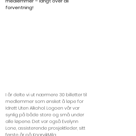
medlemmer – langt over all 
forventning!
I år delte vi ut nærmere 30 billetter til 
medlemmer som ønsket å løpe for 
Idrett Uten Alkohol. Logoen vår var 
synlig på både store og små under 
alle løpene. Det var også Evelynn 
Lone, assisterende prosjektleder, sitt 
første år på KnarvikMila. 