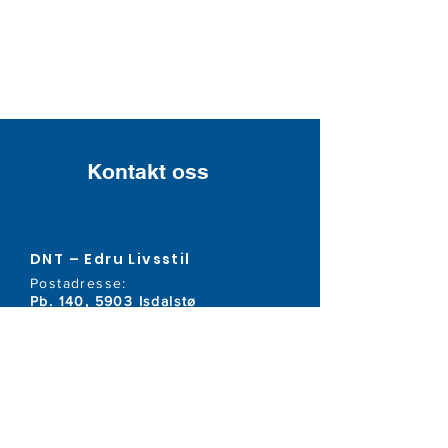
Kontakt oss
DNT – Edru Livsstil
Postadresse:
Pb. 140, 5903 Isdalstø
Org.nr:
944 438 599
Telefon:
40 80 10 30