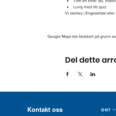
Trim en time: ski, interv
Lunsj med litt quiz
Vi samles i Engesetdal elle
Google Maps ble blokkert på grunn av 
Del dette ar
Kontakt oss
DNT – 