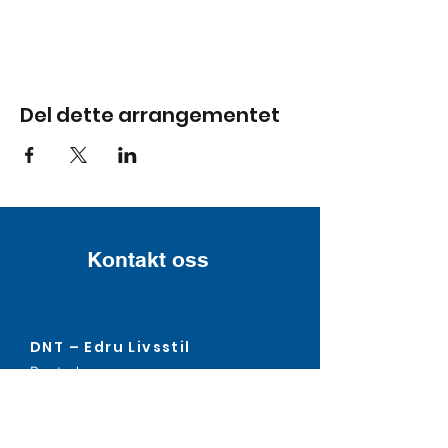
Del dette arrangementet
Kontakt oss
DNT – Edru Livsstil
Postadresse:
Pb. 140, 5903 Isdalstø
Org.nr: