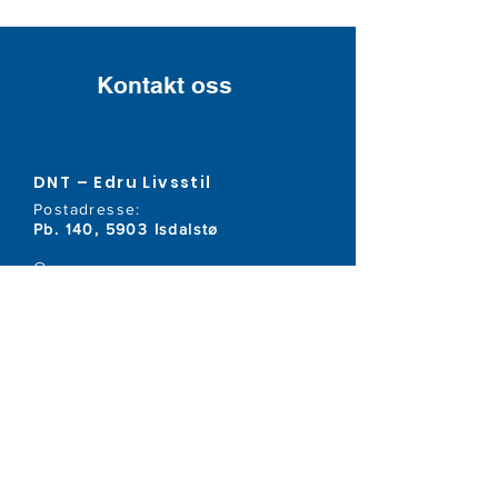
Kontakt oss
DNT – Edru Livsstil
Postadresse:
Pb. 140, 5903 Isdalstø
Org.nr:
944 438 599
Telefon:
40 80 10 30
E-post:
post@edru.no
Kontonummer:
1506.03.22454