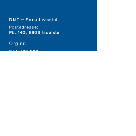
DNT – Edru Livsstil
Postadresse:
Pb. 140, 5903 Isdalstø
Org.nr:
944 438 599
Telefon:
40 80 10 30
E-post:
post@edru.no
Kontonummer:
1506.03.22454
Facebook