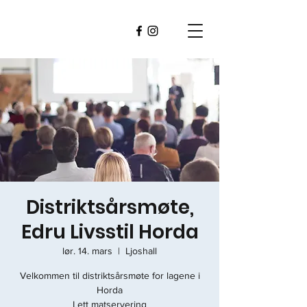
Distriktsårsmøte,
Edru Livsstil Horda
lør. 14. mars
  |  
Ljoshall
Velkommen til distriktsårsmøte for lagene i
Horda
Lett matservering