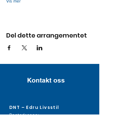
Vis mer
Del dette arrangementet
Kontakt oss
DNT – Edru Livsstil
Postadresse:
Pb. 140, 5903 Isdalstø
Org.nr: