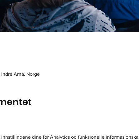
1 Indre Arna, Norge
mentet
innstillingene dine for Analytics og funksjonelle informasjonska