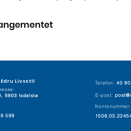
rangementet
Edru Livsstil
Telefon:
40 80
resse:
E-post:
post@
0, 5903 Isdalstø
Kontonummer
:
38 599
1506.03.2245