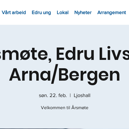
Vårt arbeid
Edru ung
Lokal
Nyheter
Arrangement
møte, Edru Livs
Arna/Bergen
søn. 22. feb.
  |  
Ljoshall
Velkommen til Årsmøte