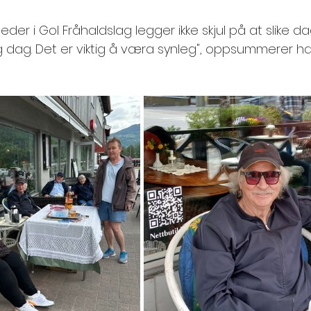
er i Gol Fråhaldslag legger ikke skjul på at slike dag
eg dag. Det er viktig å væra synleg", oppsummerer ha