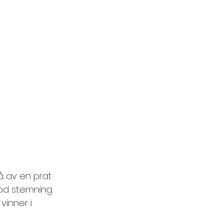
å av en prat 
od stemning. 
vinner i 