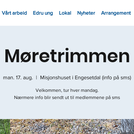
Vårt arbeid
Edru ung
Lokal
Nyheter
Arrangement
Møretrimmen
man. 17. aug.
  |  
Misjonshuset i Engesetdal (info på sms)
Velkommen, tur hver mandag.
Nærmere info blir sendt ut til medlemmene på sms