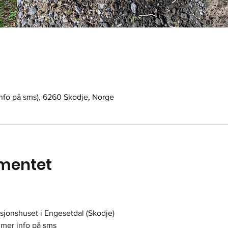
info på sms), 6260 Skodje, Norge
mentet
jonshuset i Engesetdal (Skodje) 
 mer info på sms